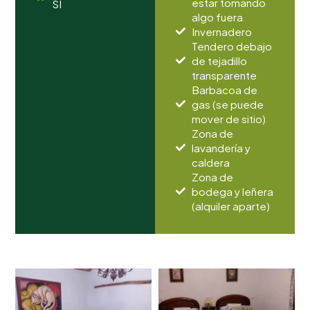
estar tomando
SI
algo fuera
Invernadero
Tendero debajo
de tejadillo
transparente
Barbacoa de
gas (se puede
mover de sitio)
Zona de
lavandería y
caldera
Zona de
bodega y leñera
(alquiler aparte)