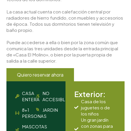
La casa actual cuenta con calefacción central por
radiadores de hierro fundido, con muebles y accesorios
de época. Todos sus dormitorios tienen televisión y
baño propio.
Puede accederse a ella o bien por la zona común que
comunica las tres unidades desde la entrada principal
de «Casa El Molino», o bien por la puerta propia de
salida a la calle superior.
Quiero reservar ahora
Exterior:
CASA
NO
ENTERA
ACCESIBLE
Casa de los
juguetes o de
8+1
JARDIN
los niños
PERSONAS
Un gran jardín
con zonas para
MASCOTAS