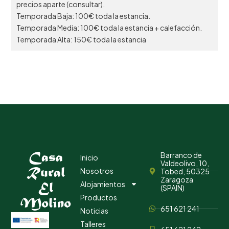
precios aparte (consultar).
Temporada Baja: 100€ toda la estancia.
Temporada Media: 100€ toda la estancia + calefacción.
Temporada Alta: 150€ toda la estancia
Casa
Barranco de
Inicio
Valdeolivo, 10,
Rural
Nosotros
Tobed, 50325
Zaragoza
El
Alojamientos
(SPAIN)
Productos
Molino
651 621 241
Noticias
Talleres