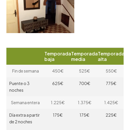
Temporada
Temporada
Temporada
baja
media
alta
Fin de semana
450€
525€
550€
Puente o 3
625€
700€
775€
noches
Semana entera
1.225€
1.375€
1.425€
Dí­a extra a partir
175€
175€
225€
de 2 noches