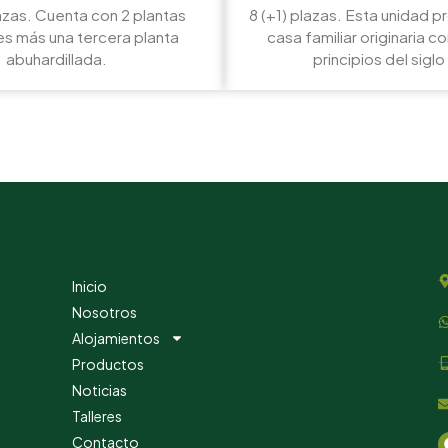
azas. Cuenta con 2 plantas
8 (+1) plazas. Esta unidad 
es más una tercera planta
casa familiar originaria c
abuhardillada.
principios del siglo
Inicio
Nosotros
Alojamientos
Productos
Noticias
Talleres
Contacto