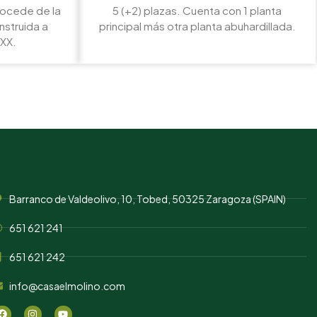
procede de la
5 (+2) plazas. Cuenta con 1 planta
onstruida a
principal más otra planta abuhardillada.
 XX.
Barranco de Valdeolivo, 10, Tobed, 50325 Zaragoza (SPAIN)
651 621 241
651 621 242
info@casaelmolino.com