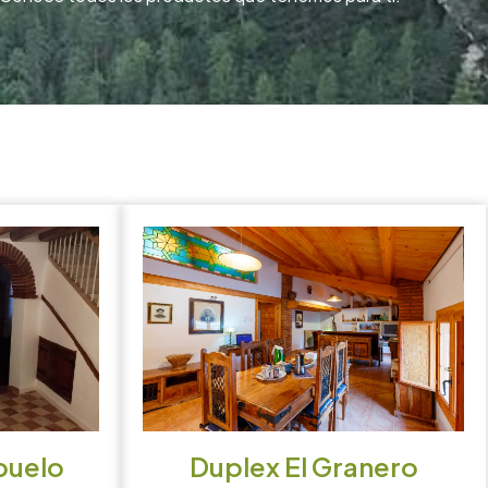
buelo
Duplex El Granero