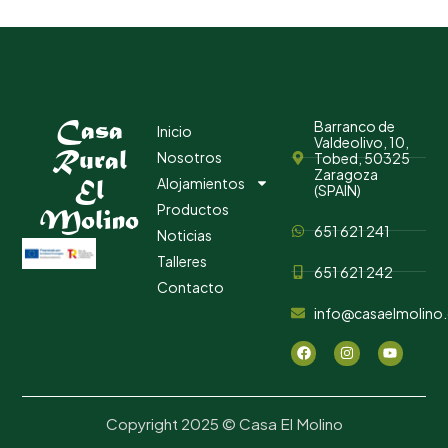
Casa
Barranco de
Inicio
Valdeolivo, 10,
Rural
Nosotros
Tobed, 50325
Zaragoza
El
Alojamientos
(SPAIN)
Productos
Molino
651 621 241
Noticias
Talleres
651 621 242
Contacto
info@casaelmolino
Copyright 2025 © Casa El Molino