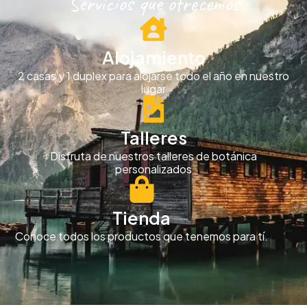
Servicios que ofrecemos
Alojamiento
2 casas y 1 duplex para alojarse todo el año en nuestro
lugar
Talleres
Disfruta de nuestros talleres de botánica
personalizados
Tienda
Conoce todos los productos que tenemos para tí.