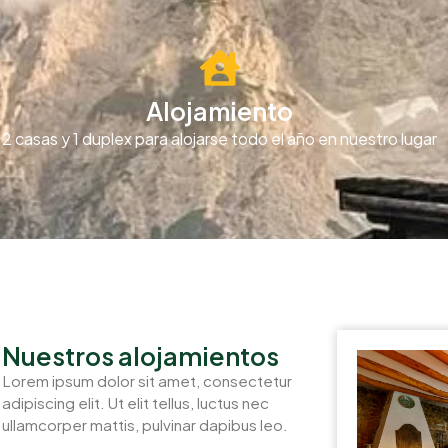
Alojamiento
2 casas y 1 duplex para alojarse todo el año en nuestro lugar
COTTAGES
Nuestros alojamientos
Lorem ipsum dolor sit amet, consectetur
adipiscing elit. Ut elit tellus, luctus nec
ullamcorper mattis, pulvinar dapibus leo.