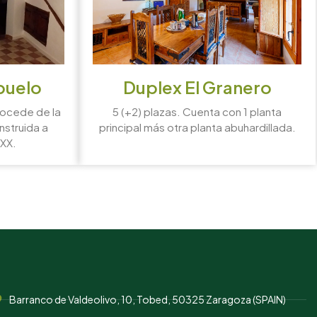
buelo
Duplex El Granero
procede de la
5 (+2) plazas. Cuenta con 1 planta
onstruida a
principal más otra planta abuhardillada.
 XX.
Barranco de Valdeolivo, 10, Tobed, 50325 Zaragoza (SPAIN)